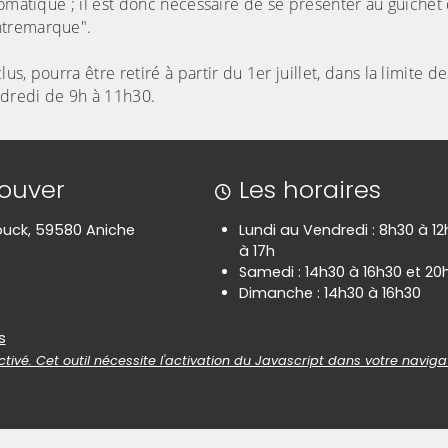
omatique ; il est donc nécessaire de se présenter au guichet 
ntremarque".
, pourra être retiré à partir du 1er juillet, dans la limite de
ndredi de 9h à 11h30.
rouver
Les horaires
uck, 59580 Aniche
Lundi au Vendredi : 8h30 à 12
à 17h
Samedi : 14h30 à 16h30 et 20
Dimanche : 14h30 à 16h30
es
s
tivé. Cet outil nécessite l'activation du Javascript dans votre naviga