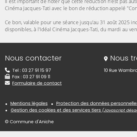
Il est important de noter que cette réduction n'est pas aut
Cinéma Jacques-Tati avec le bon de réduction appelé "Co
Ce bon, valable pour une séance jusqu'au 31 août 2025 inclus
disponibles, à l'Idéal Cinéma Jacques-Tati, du mardi au ve
Informations de contact
Nous contacter
Nous t
Tel : 03 27 91 15 97
10 Rue Wambro
Fax : 03 27 91 09 11
Formulaire de contact
Informations réglementair
Mentions légales
Protection des données personnelle
Gestion des cookies et des services tiers
(Javascript désac
© Commune d'Aniche